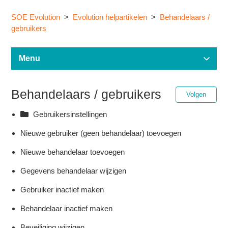
SOE Evolution
Evolution helpartikelen
Behandelaars /
gebruikers
Menu
Evolution helpartikelen
Behandelaars / gebruikers
Nog
Volgen
Gebruikersinstellingen
Nieuwe gebruiker (geen behandelaar) toevoegen
Nieuwe behandelaar toevoegen
Gegevens behandelaar wijzigen
Gebruiker inactief maken
Behandelaar inactief maken
Beveiliging wijzigen